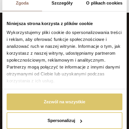
Zgoda
Szczegóły
O plikach cookies
Niniejsza strona korzysta z plików cookie
Wykorzystujemy pliki cookie do spersonalizowania treści
i reklam, aby oferować funkcje społecznościowe i
analizować ruch w naszej witrynie. Informacje o tym, jak
korzystasz z naszej witryny, udostępniamy partnerom
społecznościowym, reklamowym i analitycznym.
Zajmujemy się tworzeniem
wyjątkowych drewnianych
Partnerzy mogą połączyć te informacje z innymi danymi
portretów
. Obrazy tworzone są za pomocą
otrzymanymi od Ciebie lub uzyskanymi podczas
profesjonalnej frezarki CNC – jesteśmy w stanie stworzyć
korzystania z ich usług.
praktycznie każdy portret, bazując jedynie na zdjęciu
służącym jako wzór.
Zezwól na wszystkie
Zamów portret
Spersonalizuj